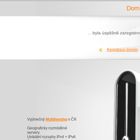
Domé
... byla úspěšně zaregist
Registrace domén
Vyjímečný
Multihosting
v ČR
Geograficky rozmístěné
servery
Unikátní rozsahy IPv4 + IPv6