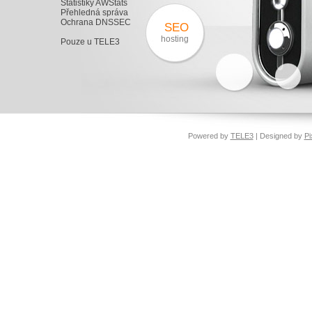
Statistiky AWStats
Přehledná správa
Ochrana DNSSEC
SEO
hosting
Pouze u TELE3
Powered by
TELE3
| Designed by
Pi